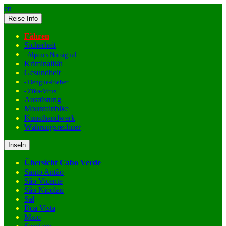
en
Reise-Info
Fähren
Sicherheit
- Alpines Notsignal
Kriminalität
Gesundheit
- Dengue-Fieber
- Zika-Virus
Ausrüstung
Mountainbike
Kunsthandwerk
Währungsrechner
Inseln
Übersicht Cabo Verde
Santo Antão
São Vicente
São Nicolau
Sal
Boa Vista
Maio