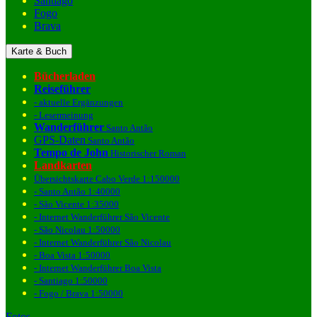
Santiago
Fogo
Brava
Karte & Buch
Bücherladen
Reiseführer
- aktuelle Ergänzungen
- Lesermeinung
Wanderführer
Santo Antão
GPS-Daten
Santo Antão
Tempo de John
Historischer Roman
Landkarten
Übersichtskarte Cabo Verde 1:150000
- Santo Antão 1:40000
- São Vicente 1:35000
- Internet Wanderführer São Vicente
- São Nicolau 1:50000
- Internet Wanderführer São Nicolau
- Boa Vista 1:50000
- Internet Wanderführer Boa Vista
- Santiago 1:50000
- Fogo / Brava 1:50000
Fotos