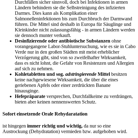
Durchfällen sicher sinnvoll, doch bei Infektionen in armen
Ländern behindern sie die Selbstreinigung des infizierten
Darmes. Dies kann als Komplikation einer
Salmonelleninfektionen bis zum Durchbruch der Darmwand
führen. Die Mittel sind deshalb in Europa für Säuglinge und
Kleinkinder nicht zulassungsfähig - in armen Ländern werden
sie dennoch munter verkauft.
Desinfizierende oder antibiotische Substanzen
ohne
vorangegangene Labor-Stuhluntersuchung, wie es sie in Cabo
Verde nur in den großen Städten mit meist erheblicher
Verzógerung gibt, sind von so zweifelhafter Wirksamkeit,
dass es nicht lohnt, die Gefahr von Resistenzen und Allergien
auf sich zu nehmen.
Kohletabletten und sog.
adstringierende
Mittel
besitzen
keine nachgewiesene Wirksamkeit, die über die eines
geriebenen Apfels oder einer zerdrückten Banane
hinausginge.
Hefepräparate
versprechen, Durchfallkeime zu verdrängen,
bieten aber keinen nennenswerten Schutz.
Sofort einsetzende Orale Rehydaratation
ist hingegen
immer richtig und wichtig,
da nur so eine
Austrockung (Dehydratation) vermieden bzw. aufgehoben wird.