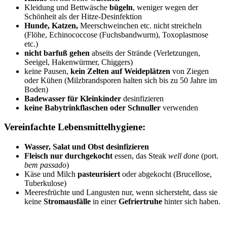
Kleidung und Bettwäsche
bügeln
, weniger wegen der
Schönheit als der Hitze-Desinfektion
Hunde, Katzen,
Meerschweinchen etc. nicht streicheln
(Flöhe, Echinococcose (Fuchsbandwurm), Toxoplasmose
etc.)
nicht barfuß gehen
abseits der Strände (Verletzungen,
Seeigel, Hakenwürmer, Chiggers)
keine Pausen,
kein Zelten auf Weideplätzen
von Ziegen
oder Kühen (Milzbrandsporen halten sich bis zu 50 Jahre im
Boden)
Badewasser für Kleinkinder
desinfizieren
keine Babytrinkflaschen oder Schnuller
verwenden
Vereinfachte Lebensmittelhygiene:
Wasser, Salat und Obst desinfizieren
Fleisch nur durchgekocht
essen, das Steak
well done
(port.
bem passado
)
Käse und Milch
pasteurisiert
oder abgekocht (Brucellose,
Tuberkulose)
Meeresfrüchte und Langusten nur, wenn sichersteht, dass sie
keine
Stromausfälle
in einer
Gefriertruhe
hinter sich haben.