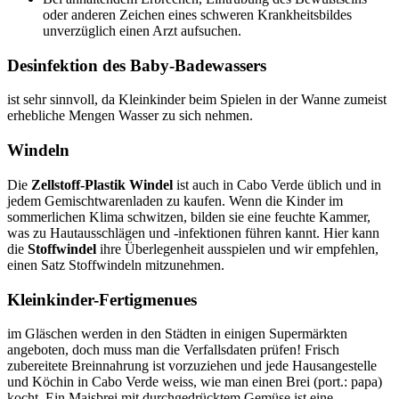
oder anderen Zeichen eines schweren Krankheitsbildes
unverzüglich einen Arzt aufsuchen.
Desinfektion des Baby-Badewassers
ist sehr sinnvoll, da Kleinkinder beim Spielen in der Wanne zumeist
erhebliche Mengen Wasser zu sich nehmen.
Windeln
Die
Zellstoff-Plastik Windel
ist auch in Cabo Verde üblich und in
jedem Gemischtwarenladen zu kaufen. Wenn die Kinder im
sommerlichen Klima schwitzen, bilden sie eine feuchte Kammer,
was zu Hautausschlägen und -infektionen führen kannt. Hier kann
die
Stoffwindel
ihre Überlegenheit ausspielen und wir empfehlen,
einen Satz Stoffwindeln mitzunehmen.
Kleinkinder-Fertigmenues
im Gläschen werden in den Städten in einigen Supermärkten
angeboten, doch muss man die Verfallsdaten prüfen! Frisch
zubereitete Breinnahrung ist vorzuziehen und jede Hausangestelle
und Köchin in Cabo Verde weiss, wie man einen Brei (port.: papa)
kocht. Ein Maisbrei mit durchgedrücktem Gemüse ist eine