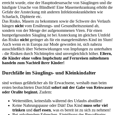
erreicht wurde, eine der Haupttodesursache von Säuglingen und die
häufigste Ursache von Blindheit! Eine Masernerkrankung erhöht die
Gefahr der Ansteckung mit anderen Infektionskrankheiten wie
Scharlach, Diphterie etc.
Das Risiko, Masern zu bekommen sowie die Schwere des Verlaufs
hängen
nicht
vom Ernährungs- und Gesundheitszustand ab,
sondern von der Menge der aufgenommenen Viren. Für einen
bumperlgesunden Säugling ist bei Ansteckung im gleichen Umfeld
das Risiko
nicht
geringer als für ein mangelernährtes Kind im Slum!
Auch wenn es in Europa zur Mode geworden ist, sich nahezu
ausschließlich über Nebenwirkungen von Impfungen zu unterhalten
- die Risiken durch Nichtimpfen sind unvergleichlich höher.
Eltern,
die Kinder ohne vollen Impfschutz auf Fernreisen mitnehmen
handeln zum Nachteil ihrer Kinder!
Durchfälle im Säuglings- und Kleinkindalter
sind weitaus gefährlicher als für Erwachsene, weshalb man beim
ersten beobachteten Durchfall
sofort mit der Gabe von Reiswasser
oder Oralite beginnt.
Zudem:
Weiterstillen, keinesfalls während des Urlaubs abstillen!
Keine Nahrungspause oder Diät! Das Kind
muss sehr viel
trinken
und
darf essen
, was es bereit ist zu sich zu nehmen!
Bei anhaltendem Erbrechen, Eintrübung des Bewußtseins