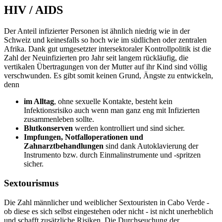
HIV / AIDS
Der Anteil infizierter Personen ist ähnlich niedrig wie in der
Schweiz und keinesfalls so hoch wie im südlichen oder zentralen
Afrika. Dank gut umgesetzter intersektoraler Kontrollpolitik ist die
Zahl der Neuinfizierten pro Jahr seit langem rückläufig, die
vertikalen Übertragungen von der Mutter auf ihr Kind sind völlig
verschwunden. Es gibt somit keinen Grund, Ängste zu entwickeln,
denn
im Alltag
, ohne sexuelle Kontakte, besteht kein
Infektionsrisiko auch wenn man ganz eng mit Infizierten
zusammenleben sollte.
Blutkonserven
werden kontrolliert und sind sicher.
Impfungen, Notfalloperationen und
Zahnarztbehandlungen
sind dank Autoklavierung der
Instrumento bzw. durch Einmalinstrumente und -spritzen
sicher.
Sextourismus
Die Zahl männlicher und weiblicher Sextouristen in Cabo Verde -
ob diese es sich selbst eingestehen oder nicht - ist nicht unerheblich
und schafft zusätzliche Risiken. Die Durchseuchung der