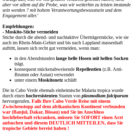
aber vor allem auf die Probe, was wir weiterhin zu leisten imstande
sein werden ? mit hohem Verantwortungsbewusstsein und dem
Engagement aller.'
Empfehlungen:
- Moskito-Stiche vermeiden
Stiche durch die abend- und nachtaktive Überträgermücke, wie sie
auch im Rhein-Main-Gebiet und bis nach Lappland massenhaft
auftritt, lassen sich recht gut vermeiden, wenn man:
in den Abendstunden
lange helle Hosen mit hellen Socken
trägt.
konsequent mückenabweisende
Repellentien
(z.B. Anti-
Brumm oder Autan) verwendet
unter einem
Moskitonetz
schläft
Die in Cabo Verde ehemals einheimische Malaria tropica wurde
durch einen
hochresistenten
Stamm von
plasmodium falciparum
hervorgerufen.
Falls Ihre Cabo Verde Reise mit einem
Zwischenstopp auf dem afrikanischen Kontinent verbunden
war (Banjul, Dakar, Bissau) und Sie im Anschluss
hochfieberhaft erkranken, müssen Sie SOFORT einen Arzt
aufsuchen und diesem DEUTLICH MITTEILEN, dass Sie
tropische Gebiete bereist haben !