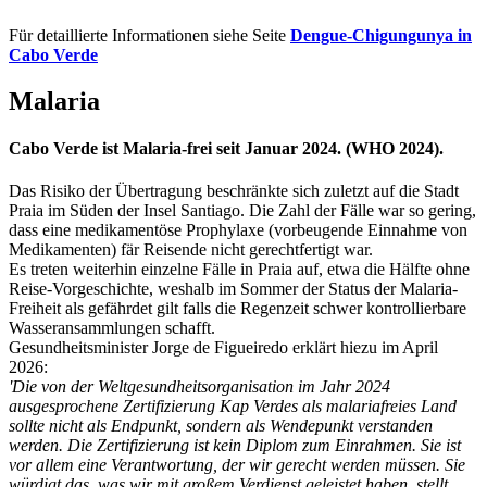
Für detaillierte Informationen siehe Seite
Dengue-Chigungunya in
Cabo Verde
Malaria
Cabo Verde ist Malaria-frei seit Januar 2024. (WHO 2024).
Das Risiko der Übertragung beschränkte sich zuletzt auf die Stadt
Praia im Süden der Insel Santiago. Die Zahl der Fälle war so gering,
dass eine medikamentöse Prophylaxe (vorbeugende Einnahme von
Medikamenten) fär Reisende nicht gerechtfertigt war.
Es treten weiterhin einzelne Fälle in Praia auf, etwa die Hälfte ohne
Reise-Vorgeschichte, weshalb im Sommer der Status der Malaria-
Freiheit als gefährdet gilt falls die Regenzeit schwer kontrollierbare
Wasseransammlungen schafft.
Gesundheitsminister Jorge de Figueiredo erklärt hiezu im April
2026:
'Die von der Weltgesundheitsorganisation im Jahr 2024
ausgesprochene Zertifizierung Kap Verdes als malariafreies Land
sollte nicht als Endpunkt, sondern als Wendepunkt verstanden
werden. Die Zertifizierung ist kein Diplom zum Einrahmen. Sie ist
vor allem eine Verantwortung, der wir gerecht werden müssen. Sie
würdigt das, was wir mit großem Verdienst geleistet haben, stellt