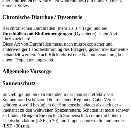
aber kalorienreiche Mahlzeiten während des Durchfalls zulassen,
zumeist Süßes.
Chronische-Diarrhoe / Dysenterie
Bei chronischen Durchfällen (mehr als 3-4 Tage) und bei
Durchfällen mit Blutbeimengungen
(Dysenterie) ist ein Arzt
hinzuzuziehen!
Diese Art von Durchfällen muss, nach mikroskopischer und
anderweitiger Laborbestimmung des Erregers, gezielt medikamentös
behandelt werden. Nach Rückkehr ist eine Nachuntersuchung bei
einem Tropenarzt angezeigt.
Allgemeine Vorsorge
Sonnenschutz
Im Gebirge und an den Stränden muss man sich effektiv vor
Sonnenbrand schützen. Die trockenen Regionen Cabo Verdes
gehören sowohl bezüglich der Sonnenscheindauer als auch der -
intensität zu den weltweiten Spitzenreitern. Schatten ist meist schwer
zu finden. Bringem Sie reichlich Sonnenschutzcreme mit hohem
Lichtschutzfaktor (LSF ab 30) und Lippenschutzstiefte und cremes
(LSF >30) mit.