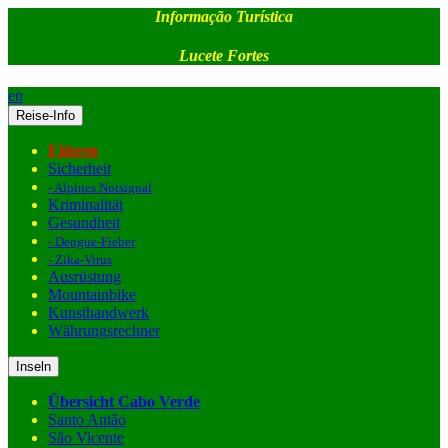
Informação Turística
Lucete Fortes
en
Reise-Info
Fähren
Sicherheit
- Alpines Notsignal
Kriminalität
Gesundheit
- Dengue-Fieber
- Zika-Virus
Ausrüstung
Mountainbike
Kunsthandwerk
Währungsrechner
Inseln
Übersicht Cabo Verde
Santo Antão
São Vicente