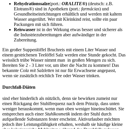
Rehydrationssalze
(port.:
ORALITE®
)
(deutsch: z.B.
Elotrans®) sind in Apotheken (port.:
farmácias
) und
Gesundheitseinrichtungen erhältlich und werden mit kaltem
Wasser angerührt. Wer mit Kleinkind reist, sollte ein paar
Packungen mit sich führen.
Reiswasser
ist in der Wirkung etwas besser und sicherer als
die Industriezubereitungen aber aufwändiger in der
Zubereitung.
Ein großer Suppenlöffel Bruchreis mit einem Liter Wasser und
einem gestrichenen Teelöffel Salz werden eine Stunde gekocht. Das
weisslich trübe Wasser nimmt man in großen Mengen zu sich.
Bereiten Sie 2 - 3 Liter vor, um über die Nacht zu kommen! Das
bekannte
Cola mit Salzletten
ist nur für Erwachsene angepasst,
wenn sie zusätzlich reichlich Tee oder Wasser trinken.
Durchfall-Diäten
sind eher hinderlich als nützlich, denn sie bewirken zumeist nur
einen Rückgang der Stuhlfrequenz nach dem Prinzip, dass unten
weniger herauskommt, wenn man oben weniger hineinschüttet. Sie
entsprechen auch einer
Stuhlkosmetik
indem der Stuhl durch
aufquellende Substanzen fester erscheint. Aktivurlauber möchten
jedoch ihre Leistungsfähigkeit erhalten, weshalb sie häufige kleine