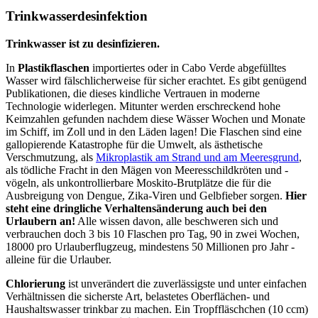
Trinkwasserdesinfektion
Trinkwasser ist zu desinfizieren.
In
Plastikflaschen
importiertes oder in Cabo Verde abgefülltes
Wasser wird fälschlicherweise für sicher erachtet. Es gibt genügend
Publikationen, die dieses kindliche Vertrauen in moderne
Technologie widerlegen. Mitunter werden erschreckend hohe
Keimzahlen gefunden nachdem diese Wässer Wochen und Monate
im Schiff, im Zoll und in den Läden lagen! Die Flaschen sind eine
gallopierende Katastrophe für die Umwelt, als ästhetische
Verschmutzung, als
Mikroplastik am Strand und am Meeresgrund
,
als tödliche Fracht in den Mägen von Meeresschildkröten und -
vögeln, als unkontrollierbare Moskito-Brutplätze die für die
Ausbreigung von Dengue, Zika-Viren und Gelbfieber sorgen.
Hier
steht eine dringliche Verhaltensänderung auch bei den
Urlaubern an!
Alle wissen davon, alle beschweren sich und
verbrauchen doch 3 bis 10 Flaschen pro Tag, 90 in zwei Wochen,
18000 pro Urlauberflugzeug, mindestens 50 Millionen pro Jahr -
alleine für die Urlauber.
Chlorierung
ist unverändert die zuverlässigste und unter einfachen
Verhältnissen die sicherste Art, belastetes Oberflächen- und
Haushaltswasser trinkbar zu machen. Ein Tropffläschchen (10 ccm)