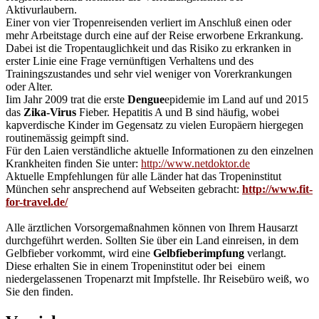
Aktivurlaubern.
Einer von vier Tropenreisenden verliert im Anschluß einen oder
mehr Arbeitstage durch eine auf der Reise erworbene Erkrankung.
Dabei ist die Tropentauglichkeit und das Risiko zu erkranken in
erster Linie eine Frage vernünftigen Verhaltens und des
Trainingszustandes und sehr viel weniger von Vorerkrankungen
oder Alter.
Iim Jahr 2009 trat die erste
Dengue
epidemie im Land auf und 2015
das
Zika-Virus
Fieber. Hepatitis A und B sind häufig, wobei
kapverdische Kinder im Gegensatz zu vielen Europäern hiergegen
routinemässig geimpft sind.
Für den Laien verständliche aktuelle Informationen zu den einzelnen
Krankheiten finden Sie unter:
http://www.netdoktor.de
Aktuelle Empfehlungen für alle Länder hat das Tropeninstitut
München sehr ansprechend auf Webseiten gebracht:
http://www.fit-
for-travel.de/
Alle ärztlichen Vorsorgemaßnahmen können von Ihrem Hausarzt
durchgeführt werden. Sollten Sie über ein Land einreisen, in dem
Gelbfieber vorkommt, wird eine
Gelbfieberimpfung
verlangt.
Diese erhalten Sie in einem Tropeninstitut oder bei einem
niedergelassenen Tropenarzt mit Impfstelle. Ihr Reisebüro weiß, wo
Sie den finden.