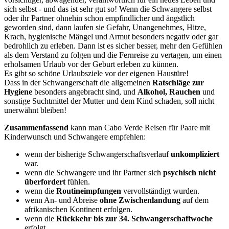
sich selbst - und das ist sehr gut so! Wenn die Schwangere selbst
oder ihr Partner ohnehin schon empfindlicher und ängstlich
geworden sind, dann laufen sie Gefahr, Unangenehmes, Hitze,
Krach, hygienische Mängel und Armut besonders negativ oder gar
bedrohlich zu erleben. Dann ist es sicher besser, mehr den Gefühlen
als dem Verstand zu folgen und die Fernreise zu vertagen, um einen
erholsamen Urlaub vor der Geburt erleben zu künnen.
Es gibt so schöne Urlaubsziele vor der eigenen Haustüre!
Dass in der Schwangerschaft die allgemeinen
Ratschläge zur
Hygiene
besonders angebracht sind, und
Alkohol, Rauchen
und
sonstige Suchtmittel der Mutter und dem Kind schaden, soll nicht
unerwähnt bleiben!
Zusammenfassend
kann man Cabo Verde Reisen für Paare mit
Kinderwunsch und Schwangere empfehlen:
wenn der bisherige Schwangerschaftsverlauf
unkompliziert
war.
wenn die Schwangere und ihr Partner sich
psychisch nicht
überfordert
fühlen.
wenn die
Routineimpfungen
vervollständigt wurden.
wenn An- und Abreise
ohne Zwischenlandung
auf dem
afrikanischen Kontinent erfolgen.
wenn die
Rückkehr bis zur 34. Schwangerschaftwoche
erfolgt