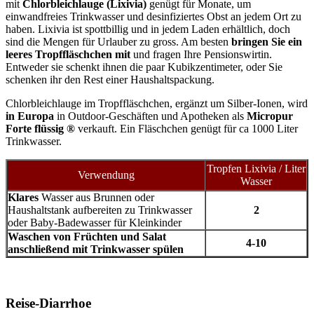
mit
Chlorbleichlauge (Lixivia)
genügt für Monate, um
einwandfreies Trinkwasser und desinfiziertes Obst an jedem Ort zu
haben. Lixivia ist spottbillig und in jedem Laden erhältlich, doch
sind die Mengen für Urlauber zu gross. Am besten
bringen Sie ein
leeres Tropffläschchen mit
und fragen Ihre Pensionswirtin.
Entweder sie schenkt ihnen die paar Kubikzentimeter, oder Sie
schenken ihr den Rest einer Haushaltspackung.
Chlorbleichlauge im Tropffläschchen, ergänzt um Silber-Ionen, wird
in Europa
in Outdoor-Geschäften und Apotheken als
Micropur
Forte flüssig ®
verkauft. Ein Fläschchen genügt für ca 1000 Liter
Trinkwasser.
Tropfen Lixivia / Liter
Verwendung
Wasser
Klares
Wasser aus Brunnen oder
Haushaltstank aufbereiten zu Trinkwasser
2
oder Baby-Badewasser für Kleinkinder
Waschen von Früchten und Salat
4-10
anschließend mit Trinkwasser spülen
Reise-Diarrhoe