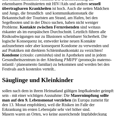
erkennbaren Prostituierten mit HIV/Aids und andern
sexuell
übertragbaren Krankheiten
ist hoch. Auch die netten Mädchen
und Jungs, die freundlich und kommunikationsstark die
Bekanntschaft der Touristen am Strand, am Hafen, bei den
Segelbooten und in der Disco suchen, haben nicht weniger
Probleme.
Kontakte zwischen Fernreisenden
sind weitaus
riskanter als im europäischen Durchschnitt. Letztlich führen alle
Risikoabwägungen nur zu Illusionen scheinbarer Sicherheit. Die
logische Konsequenz ist, entweder keine neuen Kontakte
aufzunehmen oder aber konsequent Kondome zu verwenden und
auf Praktiken mit direktem Schleimhautkontakt zu verzichten!
Kondome
(crioulo:
camisinha
) sind in Apotheken und in jedem
Gesundheitszentrum in der Abteilung
PMI/PF
(promoção materno-
infantil / planeamento familiar) zu bekommen und werden bei den
Festivals auch kostenlos verteilt..
Säuglinge und Kleinkinder
sollen nach dem in ihrem Heimatland gültigen Impfkalender geimpft
sein - mit einer wichtigen Ausnahme: Die
Masernimpfung sollte
man auf den 9. Lebensmonat vorziehen
(in Europa zumeist für
den 13. Monat empfohlen), weil die Risiken im Falle der
Erkrankung im ersten Lebensjahr sehr viel höher sind.
Masern waren an Orten, wo keine ausreichende Impfabdeckung