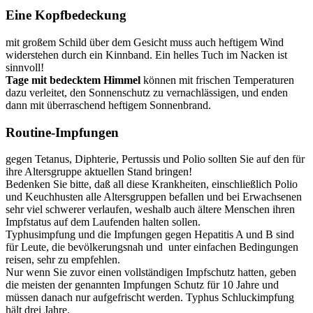
Eine Kopfbedeckung
mit großem Schild über dem Gesicht muss auch heftigem Wind
widerstehen durch ein Kinnband. Ein helles Tuch im Nacken ist
sinnvoll!
Tage mit bedecktem Himmel
können mit frischen Temperaturen
dazu verleitet, den Sonnenschutz zu vernachlässigen, und enden
dann mit überraschend heftigem Sonnenbrand.
Routine-Impfungen
gegen Tetanus, Diphterie, Pertussis und Polio sollten Sie auf den für
ihre Altersgruppe aktuellen Stand bringen!
Bedenken Sie bitte, daß all diese Krankheiten, einschließlich Polio
und Keuchhusten alle Altersgruppen befallen und bei Erwachsenen
sehr viel schwerer verlaufen, weshalb auch ältere Menschen ihren
Impfstatus auf dem Laufenden halten sollen.
Typhusimpfung und die Impfungen gegen Hepatitis A und B sind
für Leute, die bevölkerungsnah und unter einfachen Bedingungen
reisen, sehr zu empfehlen.
Nur wenn Sie zuvor einen vollständigen Impfschutz hatten, geben
die meisten der genannten Impfungen Schutz für 10 Jahre und
müssen danach nur aufgefrischt werden. Typhus Schluckimpfung
hält drei Jahre.