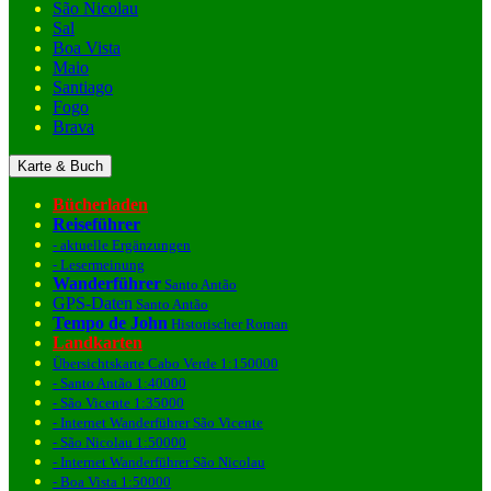
São Nicolau
Sal
Boa Vista
Maio
Santiago
Fogo
Brava
Karte & Buch
Bücherladen
Reiseführer
- aktuelle Ergänzungen
- Lesermeinung
Wanderführer
Santo Antão
GPS-Daten
Santo Antão
Tempo de John
Historischer Roman
Landkarten
Übersichtskarte Cabo Verde 1:150000
- Santo Antão 1:40000
- São Vicente 1:35000
- Internet Wanderführer São Vicente
- São Nicolau 1:50000
- Internet Wanderführer São Nicolau
- Boa Vista 1:50000