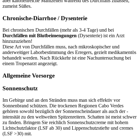
aber kalorienreiche Mahlzeiten während des Durchfalls zulassen,
zumeist Süßes.
Chronische-Diarrhoe / Dysenterie
Bei chronischen Durchfällen (mehr als 3-4 Tage) und bei
Durchfällen mit Blutbeimengungen
(Dysenterie) ist ein Arzt
hinzuzuziehen!
Diese Art von Durchfällen muss, nach mikroskopischer und
anderweitiger Laborbestimmung des Erregers, gezielt medikamentös
behandelt werden. Nach Rückkehr ist eine Nachuntersuchung bei
einem Tropenarzt angezeigt.
Allgemeine Vorsorge
Sonnenschutz
Im Gebirge und an den Stränden muss man sich effektiv vor
Sonnenbrand schützen. Die trockenen Regionen Cabo Verdes
gehören sowohl bezüglich der Sonnenscheindauer als auch der -
intensität zu den weltweiten Spitzenreitern. Schatten ist meist schwer
zu finden. Bringem Sie reichlich Sonnenschutzcreme mit hohem
Lichtschutzfaktor (LSF ab 30) und Lippenschutzstiefte und cremes
(LSF >30) mit.