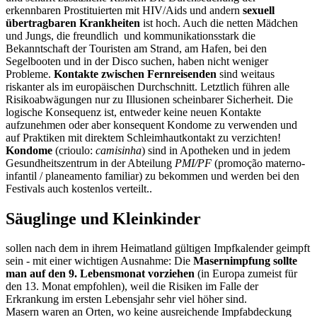
erkennbaren Prostituierten mit HIV/Aids und andern
sexuell
übertragbaren Krankheiten
ist hoch. Auch die netten Mädchen
und Jungs, die freundlich und kommunikationsstark die
Bekanntschaft der Touristen am Strand, am Hafen, bei den
Segelbooten und in der Disco suchen, haben nicht weniger
Probleme.
Kontakte zwischen Fernreisenden
sind weitaus
riskanter als im europäischen Durchschnitt. Letztlich führen alle
Risikoabwägungen nur zu Illusionen scheinbarer Sicherheit. Die
logische Konsequenz ist, entweder keine neuen Kontakte
aufzunehmen oder aber konsequent Kondome zu verwenden und
auf Praktiken mit direktem Schleimhautkontakt zu verzichten!
Kondome
(crioulo:
camisinha
) sind in Apotheken und in jedem
Gesundheitszentrum in der Abteilung
PMI/PF
(promoção materno-
infantil / planeamento familiar) zu bekommen und werden bei den
Festivals auch kostenlos verteilt..
Säuglinge und Kleinkinder
sollen nach dem in ihrem Heimatland gültigen Impfkalender geimpft
sein - mit einer wichtigen Ausnahme: Die
Masernimpfung sollte
man auf den 9. Lebensmonat vorziehen
(in Europa zumeist für
den 13. Monat empfohlen), weil die Risiken im Falle der
Erkrankung im ersten Lebensjahr sehr viel höher sind.
Masern waren an Orten, wo keine ausreichende Impfabdeckung