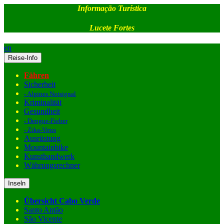
Informação Turística
Lucete Fortes
en
Reise-Info
Fähren
Sicherheit
- Alpines Notsignal
Kriminalität
Gesundheit
- Dengue-Fieber
- Zika-Virus
Ausrüstung
Mountainbike
Kunsthandwerk
Währungsrechner
Inseln
Übersicht Cabo Verde
Santo Antão
São Vicente