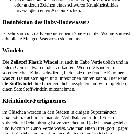
oder anderen Zeichen eines schweren Krankheitsbildes
unverzüglich einen Arzt aufsuchen.
Desinfektion des Baby-Badewassers
ist sehr sinnvoll, da Kleinkinder beim Spielen in der Wanne zumeist
erhebliche Mengen Wasser zu sich nehmen.
Windeln
Die
Zellstoff-Plastik Windel
ist auch in Cabo Verde üblich und in
jedem Gemischtwarenladen zu kaufen. Wenn die Kinder im
sommerlichen Klima schwitzen, bilden sie eine feuchte Kammer,
was zu Hautausschlägen und -infektionen führen kannt. Hier kann
die
Stoffwindel
ihre Überlegenheit ausspielen und wir empfehlen,
einen Satz Stoffwindeln mitzunehmen.
Kleinkinder-Fertigmenues
im Gläschen werden in den Städten in einigen Supermärkten
angeboten, doch muss man die Verfallsdaten prüfen! Frisch
zubereitete Breinnahrung ist vorzuziehen und jede Hausangestelle
und Köchin in Cabo Verde weiss, wie man einen Brei (port.: papa)
kocht. Ein Maisbrei mit durchgedrücktem Gemüse ist eine