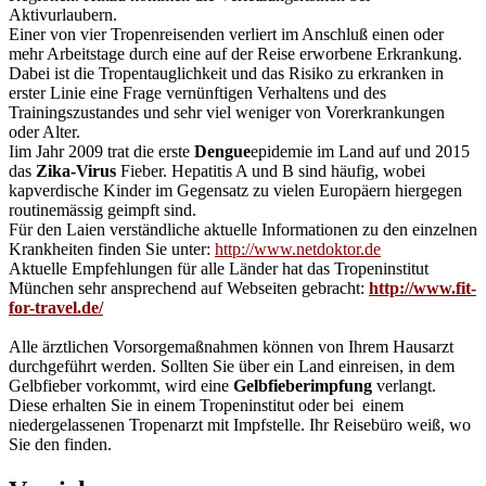
Aktivurlaubern.
Einer von vier Tropenreisenden verliert im Anschluß einen oder
mehr Arbeitstage durch eine auf der Reise erworbene Erkrankung.
Dabei ist die Tropentauglichkeit und das Risiko zu erkranken in
erster Linie eine Frage vernünftigen Verhaltens und des
Trainingszustandes und sehr viel weniger von Vorerkrankungen
oder Alter.
Iim Jahr 2009 trat die erste
Dengue
epidemie im Land auf und 2015
das
Zika-Virus
Fieber. Hepatitis A und B sind häufig, wobei
kapverdische Kinder im Gegensatz zu vielen Europäern hiergegen
routinemässig geimpft sind.
Für den Laien verständliche aktuelle Informationen zu den einzelnen
Krankheiten finden Sie unter:
http://www.netdoktor.de
Aktuelle Empfehlungen für alle Länder hat das Tropeninstitut
München sehr ansprechend auf Webseiten gebracht:
http://www.fit-
for-travel.de/
Alle ärztlichen Vorsorgemaßnahmen können von Ihrem Hausarzt
durchgeführt werden. Sollten Sie über ein Land einreisen, in dem
Gelbfieber vorkommt, wird eine
Gelbfieberimpfung
verlangt.
Diese erhalten Sie in einem Tropeninstitut oder bei einem
niedergelassenen Tropenarzt mit Impfstelle. Ihr Reisebüro weiß, wo
Sie den finden.