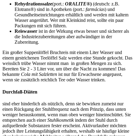
Rehydrationssalze
(port.:
ORALITE®
)
(deutsch: z.B.
Elotrans®) sind in Apotheken (port.:
farmácias
) und
Gesundheitseinrichtungen erhältlich und werden mit kaltem
Wasser angerührt. Wer mit Kleinkind reist, sollte ein paar
Packungen mit sich führen.
Reiswasser
ist in der Wirkung etwas besser und sicherer als
die Industriezubereitungen aber aufwändiger in der
Zubereitung.
Ein großer Suppenlöffel Bruchreis mit einem Liter Wasser und
einem gestrichenen Teelöffel Salz werden eine Stunde gekocht. Das
weisslich trübe Wasser nimmt man in großen Mengen zu sich.
Bereiten Sie 2 - 3 Liter vor, um über die Nacht zu kommen! Das
bekannte
Cola mit Salzletten
ist nur für Erwachsene angepasst,
wenn sie zusätzlich reichlich Tee oder Wasser trinken.
Durchfall-Diäten
sind eher hinderlich als nützlich, denn sie bewirken zumeist nur
einen Rückgang der Stuhlfrequenz nach dem Prinzip, dass unten
weniger herauskommt, wenn man oben weniger hineinschüttet. Sie
entsprechen auch einer
Stuhlkosmetik
indem der Stuhl durch
aufquellende Substanzen fester erscheint. Aktivurlauber möchten
jedoch ihre Leistungsfähigkeit erhalten, weshalb sie häufige kleine