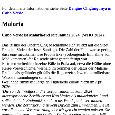
Für detaillierte Informationen siehe Seite
Dengue-Chigungunya in
Cabo Verde
Malaria
Cabo Verde ist Malaria-frei seit Januar 2024. (WHO 2024).
Das Risiko der Übertragung beschränkte sich zuletzt auf die Stadt
Praia im Süden der Insel Santiago. Die Zahl der Fälle war so gering,
dass eine medikamentöse Prophylaxe (vorbeugende Einnahme von
Medikamenten) fär Reisende nicht gerechtfertigt war.
Es treten weiterhin einzelne Fälle in Praia auf, etwa die Hälfte ohne
Reise-Vorgeschichte, weshalb im Sommer der Status der Malaria-
Freiheit als gefährdet gilt falls die Regenzeit schwer kontrollierbare
Wasseransammlungen schafft.
Gesundheitsminister Jorge de Figueiredo erklärt hiezu im April
2026:
'Die von der Weltgesundheitsorganisation im Jahr 2024
ausgesprochene Zertifizierung Kap Verdes als malariafreies Land
sollte nicht als Endpunkt, sondern als Wendepunkt verstanden
werden. Die Zertifizierung ist kein Diplom zum Einrahmen. Sie ist
vor allem eine Verantwortung, der wir gerecht werden müssen. Sie
würdigt das, was wir mit großem Verdienst geleistet haben, stellt