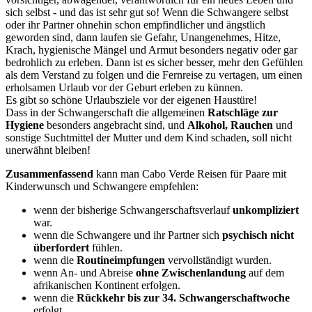
sich selbst - und das ist sehr gut so! Wenn die Schwangere selbst
oder ihr Partner ohnehin schon empfindlicher und ängstlich
geworden sind, dann laufen sie Gefahr, Unangenehmes, Hitze,
Krach, hygienische Mängel und Armut besonders negativ oder gar
bedrohlich zu erleben. Dann ist es sicher besser, mehr den Gefühlen
als dem Verstand zu folgen und die Fernreise zu vertagen, um einen
erholsamen Urlaub vor der Geburt erleben zu künnen.
Es gibt so schöne Urlaubsziele vor der eigenen Haustüre!
Dass in der Schwangerschaft die allgemeinen
Ratschläge zur
Hygiene
besonders angebracht sind, und
Alkohol, Rauchen
und
sonstige Suchtmittel der Mutter und dem Kind schaden, soll nicht
unerwähnt bleiben!
Zusammenfassend
kann man Cabo Verde Reisen für Paare mit
Kinderwunsch und Schwangere empfehlen:
wenn der bisherige Schwangerschaftsverlauf
unkompliziert
war.
wenn die Schwangere und ihr Partner sich
psychisch nicht
überfordert
fühlen.
wenn die
Routineimpfungen
vervollständigt wurden.
wenn An- und Abreise
ohne Zwischenlandung
auf dem
afrikanischen Kontinent erfolgen.
wenn die
Rückkehr bis zur 34. Schwangerschaftwoche
erfolgt