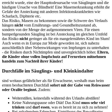
erreicht wurde, eine der Haupttodesursache von Säuglingen und die
häufigste Ursache von Blindheit! Eine Masernerkrankung erhöht die
Gefahr der Ansteckung mit anderen Infektionskrankheiten wie
Scharlach, Diphterie etc.
Das Risiko, Masern zu bekommen sowie die Schwere des Verlaufs
hängen
nicht
vom Ernährungs- und Gesundheitszustand ab,
sondern von der Menge der aufgenommenen Viren. Für einen
bumperlgesunden Säugling ist bei Ansteckung im gleichen Umfeld
das Risiko
nicht
geringer als für ein mangelernährtes Kind im Slum!
Auch wenn es in Europa zur Mode geworden ist, sich nahezu
ausschließlich über Nebenwirkungen von Impfungen zu unterhalten
- die Risiken durch Nichtimpfen sind unvergleichlich höher.
Eltern,
die Kinder ohne vollen Impfschutz auf Fernreisen mitnehmen
handeln zum Nachteil ihrer Kinder!
Durchfälle im Säuglings- und Kleinkindalter
sind weitaus gefährlicher als für Erwachsene, weshalb man beim
ersten beobachteten Durchfall
sofort mit der Gabe von Reiswasser
oder Oralite beginnt.
Zudem:
Weiterstillen, keinesfalls während des Urlaubs abstillen!
Keine Nahrungspause oder Diät! Das Kind
muss sehr viel
trinken
und
darf essen
, was es bereit ist zu sich zu nehmen!
Bei anhaltendem Erbrechen, Eintrübung des Bewußtseins