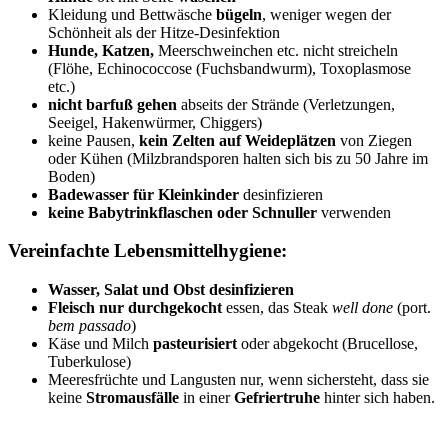
Kleidung und Bettwäsche
bügeln
, weniger wegen der
Schönheit als der Hitze-Desinfektion
Hunde, Katzen,
Meerschweinchen etc. nicht streicheln
(Flöhe, Echinococcose (Fuchsbandwurm), Toxoplasmose
etc.)
nicht barfuß gehen
abseits der Strände (Verletzungen,
Seeigel, Hakenwürmer, Chiggers)
keine Pausen,
kein Zelten auf Weideplätzen
von Ziegen
oder Kühen (Milzbrandsporen halten sich bis zu 50 Jahre im
Boden)
Badewasser für Kleinkinder
desinfizieren
keine Babytrinkflaschen oder Schnuller
verwenden
Vereinfachte Lebensmittelhygiene:
Wasser, Salat und Obst desinfizieren
Fleisch nur durchgekocht
essen, das Steak
well done
(port.
bem passado
)
Käse und Milch
pasteurisiert
oder abgekocht (Brucellose,
Tuberkulose)
Meeresfrüchte und Langusten nur, wenn sichersteht, dass sie
keine
Stromausfälle
in einer
Gefriertruhe
hinter sich haben.