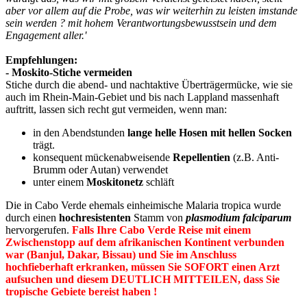
aber vor allem auf die Probe, was wir weiterhin zu leisten imstande
sein werden ? mit hohem Verantwortungsbewusstsein und dem
Engagement aller.'
Empfehlungen:
- Moskito-Stiche vermeiden
Stiche durch die abend- und nachtaktive Überträgermücke, wie sie
auch im Rhein-Main-Gebiet und bis nach Lappland massenhaft
auftritt, lassen sich recht gut vermeiden, wenn man:
in den Abendstunden
lange helle Hosen mit hellen Socken
trägt.
konsequent mückenabweisende
Repellentien
(z.B. Anti-
Brumm oder Autan) verwendet
unter einem
Moskitonetz
schläft
Die in Cabo Verde ehemals einheimische Malaria tropica wurde
durch einen
hochresistenten
Stamm von
plasmodium falciparum
hervorgerufen.
Falls Ihre Cabo Verde Reise mit einem
Zwischenstopp auf dem afrikanischen Kontinent verbunden
war (Banjul, Dakar, Bissau) und Sie im Anschluss
hochfieberhaft erkranken, müssen Sie SOFORT einen Arzt
aufsuchen und diesem DEUTLICH MITTEILEN, dass Sie
tropische Gebiete bereist haben !