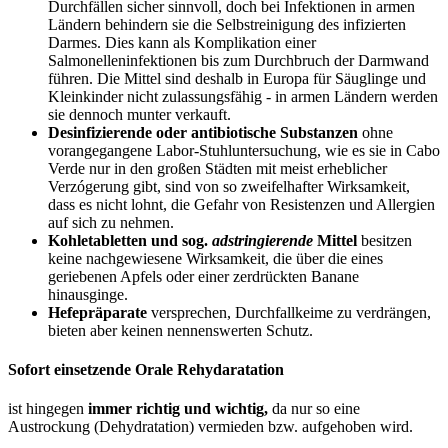
Durchfällen sicher sinnvoll, doch bei Infektionen in armen
Ländern behindern sie die Selbstreinigung des infizierten
Darmes. Dies kann als Komplikation einer
Salmonelleninfektionen bis zum Durchbruch der Darmwand
führen. Die Mittel sind deshalb in Europa für Säuglinge und
Kleinkinder nicht zulassungsfähig - in armen Ländern werden
sie dennoch munter verkauft.
Desinfizierende oder antibiotische Substanzen
ohne
vorangegangene Labor-Stuhluntersuchung, wie es sie in Cabo
Verde nur in den großen Städten mit meist erheblicher
Verzógerung gibt, sind von so zweifelhafter Wirksamkeit,
dass es nicht lohnt, die Gefahr von Resistenzen und Allergien
auf sich zu nehmen.
Kohletabletten und sog.
adstringierende
Mittel
besitzen
keine nachgewiesene Wirksamkeit, die über die eines
geriebenen Apfels oder einer zerdrückten Banane
hinausginge.
Hefepräparate
versprechen, Durchfallkeime zu verdrängen,
bieten aber keinen nennenswerten Schutz.
Sofort einsetzende Orale Rehydaratation
ist hingegen
immer richtig und wichtig,
da nur so eine
Austrockung (Dehydratation) vermieden bzw. aufgehoben wird.