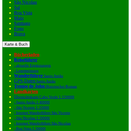
São Nicolau
Sal
Boa Vista
Maio
Santiago
Fogo
Brava
Karte & Buch
Bücherladen
Reiseführer
- aktuelle Ergänzungen
- Lesermeinung
Wanderführer
Santo Antão
GPS-Daten
Santo Antão
Tempo de John
Historischer Roman
Landkarten
Übersichtskarte Cabo Verde 1:150000
- Santo Antão 1:40000
- São Vicente 1:35000
- Internet Wanderführer São Vicente
- São Nicolau 1:50000
- Internet Wanderführer São Nicolau
- Boa Vista 1:50000