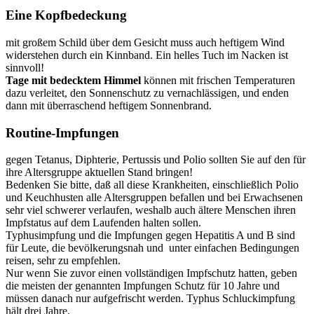
Eine Kopfbedeckung
mit großem Schild über dem Gesicht muss auch heftigem Wind
widerstehen durch ein Kinnband. Ein helles Tuch im Nacken ist
sinnvoll!
Tage mit bedecktem Himmel
können mit frischen Temperaturen
dazu verleitet, den Sonnenschutz zu vernachlässigen, und enden
dann mit überraschend heftigem Sonnenbrand.
Routine-Impfungen
gegen Tetanus, Diphterie, Pertussis und Polio sollten Sie auf den für
ihre Altersgruppe aktuellen Stand bringen!
Bedenken Sie bitte, daß all diese Krankheiten, einschließlich Polio
und Keuchhusten alle Altersgruppen befallen und bei Erwachsenen
sehr viel schwerer verlaufen, weshalb auch ältere Menschen ihren
Impfstatus auf dem Laufenden halten sollen.
Typhusimpfung und die Impfungen gegen Hepatitis A und B sind
für Leute, die bevölkerungsnah und unter einfachen Bedingungen
reisen, sehr zu empfehlen.
Nur wenn Sie zuvor einen vollständigen Impfschutz hatten, geben
die meisten der genannten Impfungen Schutz für 10 Jahre und
müssen danach nur aufgefrischt werden. Typhus Schluckimpfung
hält drei Jahre.