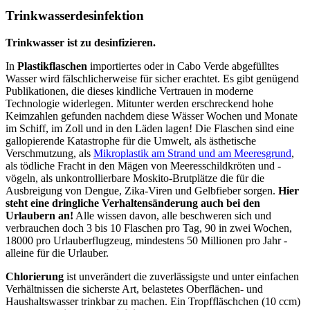
Trinkwasserdesinfektion
Trinkwasser ist zu desinfizieren.
In
Plastikflaschen
importiertes oder in Cabo Verde abgefülltes
Wasser wird fälschlicherweise für sicher erachtet. Es gibt genügend
Publikationen, die dieses kindliche Vertrauen in moderne
Technologie widerlegen. Mitunter werden erschreckend hohe
Keimzahlen gefunden nachdem diese Wässer Wochen und Monate
im Schiff, im Zoll und in den Läden lagen! Die Flaschen sind eine
gallopierende Katastrophe für die Umwelt, als ästhetische
Verschmutzung, als
Mikroplastik am Strand und am Meeresgrund
,
als tödliche Fracht in den Mägen von Meeresschildkröten und -
vögeln, als unkontrollierbare Moskito-Brutplätze die für die
Ausbreigung von Dengue, Zika-Viren und Gelbfieber sorgen.
Hier
steht eine dringliche Verhaltensänderung auch bei den
Urlaubern an!
Alle wissen davon, alle beschweren sich und
verbrauchen doch 3 bis 10 Flaschen pro Tag, 90 in zwei Wochen,
18000 pro Urlauberflugzeug, mindestens 50 Millionen pro Jahr -
alleine für die Urlauber.
Chlorierung
ist unverändert die zuverlässigste und unter einfachen
Verhältnissen die sicherste Art, belastetes Oberflächen- und
Haushaltswasser trinkbar zu machen. Ein Tropffläschchen (10 ccm)