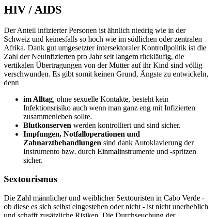
HIV / AIDS
Der Anteil infizierter Personen ist ähnlich niedrig wie in der
Schweiz und keinesfalls so hoch wie im südlichen oder zentralen
Afrika. Dank gut umgesetzter intersektoraler Kontrollpolitik ist die
Zahl der Neuinfizierten pro Jahr seit langem rückläufig, die
vertikalen Übertragungen von der Mutter auf ihr Kind sind völlig
verschwunden. Es gibt somit keinen Grund, Ängste zu entwickeln,
denn
im Alltag
, ohne sexuelle Kontakte, besteht kein
Infektionsrisiko auch wenn man ganz eng mit Infizierten
zusammenleben sollte.
Blutkonserven
werden kontrolliert und sind sicher.
Impfungen, Notfalloperationen und
Zahnarztbehandlungen
sind dank Autoklavierung der
Instrumento bzw. durch Einmalinstrumente und -spritzen
sicher.
Sextourismus
Die Zahl männlicher und weiblicher Sextouristen in Cabo Verde -
ob diese es sich selbst eingestehen oder nicht - ist nicht unerheblich
und schafft zusätzliche Risiken. Die Durchseuchung der