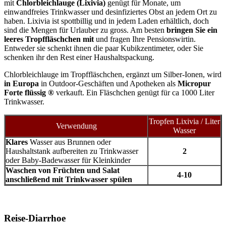
mit
Chlorbleichlauge (Lixivia)
genügt für Monate, um
einwandfreies Trinkwasser und desinfiziertes Obst an jedem Ort zu
haben. Lixivia ist spottbillig und in jedem Laden erhältlich, doch
sind die Mengen für Urlauber zu gross. Am besten
bringen Sie ein
leeres Tropffläschchen mit
und fragen Ihre Pensionswirtin.
Entweder sie schenkt ihnen die paar Kubikzentimeter, oder Sie
schenken ihr den Rest einer Haushaltspackung.
Chlorbleichlauge im Tropffläschchen, ergänzt um Silber-Ionen, wird
in Europa
in Outdoor-Geschäften und Apotheken als
Micropur
Forte flüssig ®
verkauft. Ein Fläschchen genügt für ca 1000 Liter
Trinkwasser.
Tropfen Lixivia / Liter
Verwendung
Wasser
Klares
Wasser aus Brunnen oder
Haushaltstank aufbereiten zu Trinkwasser
2
oder Baby-Badewasser für Kleinkinder
Waschen von Früchten und Salat
4-10
anschließend mit Trinkwasser spülen
Reise-Diarrhoe